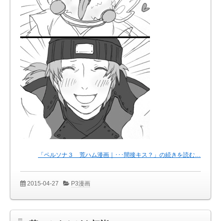
「ペルソナ３ 荒ハム漫画｜･･･間接キス？」の続きを読む…
2015-04-27
P3漫画