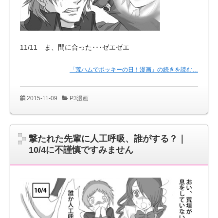
11/11 ま、間に合った･･･ゼエゼエ
「荒ハムでポッキーの日！漫画」の続きを読む…
2015-11-09
P3漫画
撃たれた先輩に人工呼吸、誰がする？｜
10/4に不謹慎ですみません