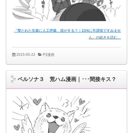
「撃たれた先輩に人工呼吸、誰がする？｜10/4に不謹慎ですみませ
ん」の続きを読む…
2015-05-22
P3漫画
ペルソナ３ 荒ハム漫画｜･･･間接キス？